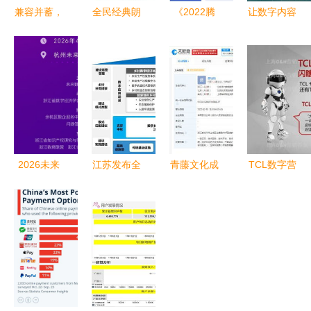
兼容并蓄，
全民经典朗
《2022腾
让数字内容
大数据时代
读范本 数
讯云传媒行
被平等获取
IPTV服务
字时代的精
业数字化白
Android开
系统解决方
神食粮库
皮书》发布
发者故事中
案探索
开启全域数
的包容性探
字新纪元与
索
数字内容服
务新篇章
2026未来
江苏发布全
青藤文化成
TCL数字营
数商大会参
国首个地方
立“光速吃
销传播之下
会指南（2
《数字乡村
饭”公司 深
产品内容营
天倒计时）
建设指南
耕数字内
销阶搭建与
（试行）》
容，布局新
实干
数字内容服
赛道
务成为关键
支撑