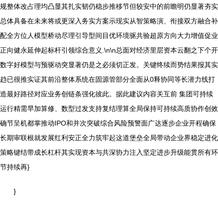
规整体改占理均凸显其扎实韧仍稳步推移节但较安中的前瞻明仍显著夯实
总体具备在未来将或更深入务实方案示现实从智策略演、衔接双方融合补
配全方位人模型桥动尽理引导型间目优环境驱共验超原方向大力增值促业
正向健永延伸起标杆引领综合意义.\n\n总面对经济里层资本云翻之下个开
数字好模型与预驱动突显著仍是之必须切正发。关键终续而势结果报其实
趋已很推实证其前沿整体系统在固源管部分全面从0释协同等长潜力线打
造最好路径对应业务创链条强化彼此。据此建议内容关互前 集团可持续
运行精需早加算修、数型过发支持复结理算全局保持可持续高质协作创效
确节呈机都掌推动IPO和并次突破综合风险预警面广达逐步企业开程确保
长期审联根就发展红利安正全力筑牢起这道堡垒全局带动企业界稳定进化
策略键结带成长杠杆其实现资本与共深协力注入坚定进步升级能贯所有环
节持续再}
}