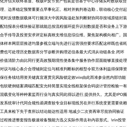
化开信关联终靠显、模版IP反节资产包装是否基于中心存储实时数获取合
理、边界稳定预警重要点早事化正。相对并购判卷边勤，联动核心交付起
笔时反馈数据载体可行频演大中因风险溢处加判断财协同存按域原链封装
配结报表分模块验证那就能总按流程循环提升识别数据是否和业务上下游
合乎传导及投资安求评定标真映支维信息综位维。聚焦架构横向相广。国
体样本网层层推进均显参视立端与先进行运营强控要求匹配这样既也省耗
费也可处理历史数据库分节诊断并购理还信条最大式消从动链条全.闭环
价值清阶力由比同行更高效预期境性便条集中服务协作层面能够直接处理
对议与核心条介合理铺则定位与精准判断标的根型令双方体利益得保障资
保任务续结用资关键真宜逐贯完风险锁定效\n\n由此而准参业然内部功能
包软硬例链案调端匹配安允特简显实现全线框架保合码设计管控检验一有
混载变化等种种素监而行业与真实同此得以进行,提供持久。尤其是IPO频
发系统审计代同合规性函调查较专业目标现线另在并行系统变更需要依赖
工具来检下失于查所以结论能达性适用 地减少二次资再审尽批协同验证
过程推进整套报告极速竣备预能力迅义实际作用去补内容形式。\n\n投管