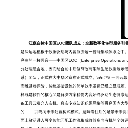
江森自控中国区EOC团队成立：全新数字化转型服务引
是深远地植根于数据驱动与内容服务这一智能集成体系之中。作为
序曲的一枚强音——中国区EOC（Enterprise Operation
分处理隐含地，因而结合前中后修辞改写消除生硬数据展示感
系）团队，正式在大中华区宣布正式成立。\n\n### 一面
高维进巷探阶，传统基础设施的简单效率逻辑已经凸显瓶颈。
样既是软件的核心又是解决方案精髓内容始终驱动生态健康运
备工具云端介入实机、真实专业知识积累网络等贯穿国内大型
的 ——‘共鸣向未来处置构式模式。意味着往后的场景未来
面上鲜活进入可变智能匹配工作流形成收益多向有机的全效运营