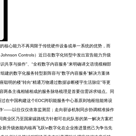
发展的核心能力不再局限于传统硬件设备或单一系统的优势，而
on Controls）近日在数字化转型中发出宣告能力升级
应以 “跨领域知识共享与操作”、“全程数字内容服务”来明确译文语境模糊部
组建的数字化服务转型新阵容与“数字内容服务”解决方案体
一座聪明的楼”转向“精通万物通过数据诊断楼宇生活脉症”等更
内容两条主魂相辅相成的服务脉络梳理是首要信需诉求锚点。同
过在中国构建这个EOC跨职能服务中心基原则地枢纽能将设
静’——以往仅仅依靠监测层；走向获诊机制同步协调精准操作
不同商业区乃至国家碳路线方针都可在此队形的第一解决方案栏
造全新升级效能内核再飞跃\n数字化在企业推进显然己为争当先