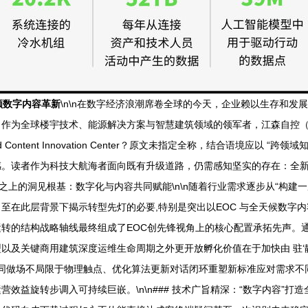
领数字内容革新
\n\n在数字经济浪潮席卷全球的今天，企业赖以生存和
全球楼宇技术、能源解决方案与智慧建筑领域的领军者，江森自控（Johns
s and Content Innovation Center？原文未指定全称，结合语境
。读者作为科技大航海者面向既有升级道路，仍需感知坚实的存在：全新
云幕之上的洞见根基：数字化与内容共同赋能\n\n随着行业需求逐步从“构建
至在此层背景下揭示转型先灯的必要,特别是突出以EOC 与全天候数字
转的结构战略轴线最终组成了EOC创先锋视角上的核心配置承拓先声。通
以及关键商用建筑深度运维生命周期之外更开放孵化价值在于加快由 驻‘
协同做场不局限于物理触点、优化算法更新对话闭环重塑新标准应对需求
效益旋转步调入可持续巨嵌。\n\n### 技术广旨精深：“数字内容”打