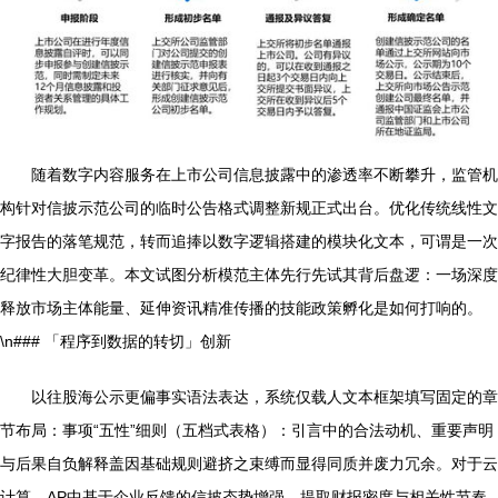
随着数字内容服务在上市公司信息披露中的渗透率不断攀升，监管机
构针对信披示范公司的临时公告格式调整新规正式出台。优化传统线性文
字报告的落笔规范，转而追捧以数字逻辑搭建的模块化文本，可谓是一次
纪律性大胆变革。本文试图分析模范主体先行先试其背后盘逻：一场深度
释放市场主体能量、延伸资讯精准传播的技能政策孵化是如何打响的。
\n### 「程序到数据的转切」创新
以往股海公示更偏事实语法表达，系统仅载人文本框架填写固定的章
节布局：事项“五性”细则（五档式表格）：引言中的合法动机、重要声明
与后果自负解释盖因基础规则避挤之束缚而显得同质并废力冗余。对于云
计算、AP中基于企业反馈的信披态势增强、提取财报密度与相关性节奏