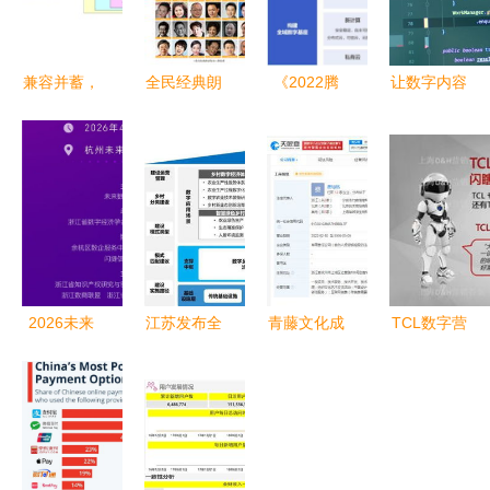
兼容并蓄，
全民经典朗
《2022腾
让数字内容
大数据时代
读范本 数
讯云传媒行
被平等获取
IPTV服务
字时代的精
业数字化白
Android开
系统解决方
神食粮库
皮书》发布
发者故事中
案探索
开启全域数
的包容性探
字新纪元与
索
数字内容服
务新篇章
2026未来
江苏发布全
青藤文化成
TCL数字营
数商大会参
国首个地方
立“光速吃
销传播之下
会指南（2
《数字乡村
饭”公司 深
产品内容营
天倒计时）
建设指南
耕数字内
销阶搭建与
（试行）》
容，布局新
实干
数字内容服
赛道