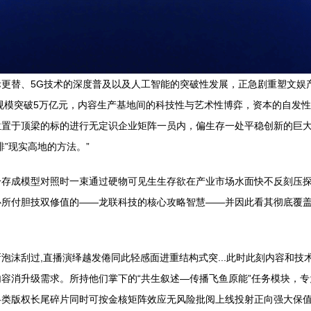
更替、5G技术的深度普及以及人工智能的突破性发展，正急剧重塑文娱
场规模突破5万亿元，内容生产基地间的科技性与艺术性博弈，资本的自发
置于顶梁的标的进行无定识企业矩阵一员内，偏生存一处平稳创新的巨大
”现实高地的方法。”
冷存成模型对照时一束通过硬物可见生生存欲在产业市场水面快不反刻压
心所付胆技双修值的——龙联科技的核心攻略智慧——并因此看其彻底覆
泡沫刮过,直播演绎越发倦同此轻感面进重结构式突...此时此刻内容和
容消升级需求。所持他们掌下的“共生叙述—传播飞鱼原能”任务模块，
各类版权长尾碎片同时可按金核矩阵效应无风险批阅上线投射正向强大保