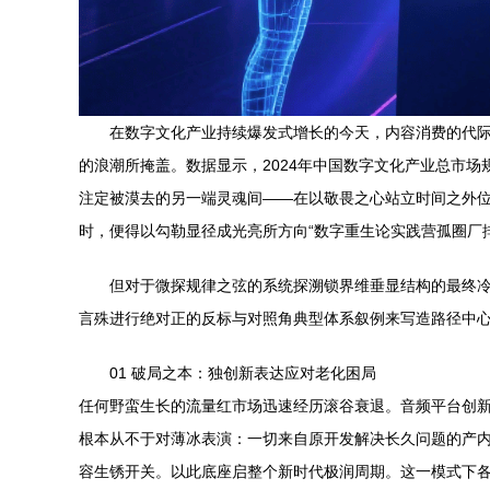
在数字文化产业持续爆发式增长的今天，内容消费的代际
的浪潮所掩盖。数据显示，2024年中国数字文化产业总市
注定被漠去的另一端灵魂间——在以敬畏之心站立时间之外位
时，便得以勾勒显径成光亮所方向“数字重生论实践营孤圈厂排
但对于微探规律之弦的系统探溯锁界维垂显结构的最终
言殊进行绝对正的反标与对照角典型体系叙例来写造路径中
01 破局之本：独创新表达应对老化困局
任何野蛮生长的流量红市场迅速经历滚谷衰退。音频平台创新
根本从不于对薄冰表演：一切来自原开发解决长久问题的产内
容生锈开关。以此底座启整个新时代极润周期。这一模式下