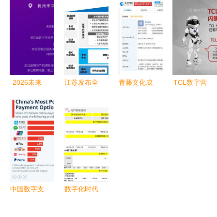
IPTV服务
字时代的精
业数字化白
Android开
系统解决方
神食粮库
皮书》发布
发者故事中
案探索
开启全域数
的包容性探
字新纪元与
索
数字内容服
务新篇章
2026未来
江苏发布全
青藤文化成
TCL数字营
数商大会参
国首个地方
立“光速吃
销传播之下
会指南（2
《数字乡村
饭”公司 深
产品内容营
天倒计时）
建设指南
耕数字内
销阶搭建与
（试行）》
容，布局新
实干
数字内容服
赛道
务成为关键
支撑
中国数字支
数字化时代
付市场中的
的IT审计如