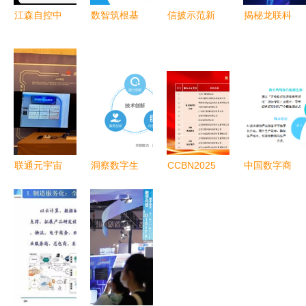
江森自控中
数智筑根基
信披示范新
揭秘龙联科
国区EOC团
普惠传书香
规 数字内
技 如何在
队成立 开
咪咕数媒深
容服务下的
数字文化产
启数字化转
度参与第五
临时公告格
业崛起的当
型新篇章
届全民阅读
式调整与市
下勇立潮
大会赋能行
鲶效应
头？
业共发展
联通元宇宙
洞察数字生
CCBN2025
中国数字商
携手潮创会
活新脉动
|
业核心产业
推出“潮人
华为2018
ChinaDRM
链初步形成
元宇宙”，
终端云服务
产业化推进
影谱科技位
助推潮汕数
白皮书揭
成果展落幕
列内容服务
字经济数字
示“十大发
数字版权管
第一梯队
内容服务
现”
理创新成果