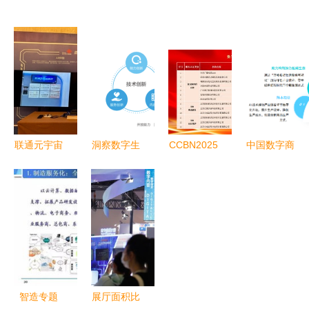
国区EOC团
普惠传书香
规 数字内
技 如何在
队成立 开
咪咕数媒深
容服务下的
数字文化产
启数字化转
度参与第五
临时公告格
业崛起的当
型新篇章
届全民阅读
式调整与市
下勇立潮
大会赋能行
鲶效应
头？
业共发展
联通元宇宙
洞察数字生
CCBN2025
中国数字商
携手潮创会
活新脉动
|
业核心产业
推出“潮人
华为2018
ChinaDRM
链初步形成
元宇宙”，
终端云服务
产业化推进
影谱科技位
助推潮汕数
白皮书揭
成果展落幕
列内容服务
字经济数字
示“十大发
数字版权管
第一梯队
内容服务
现”
理创新成果
引关注
智造专题
展厅面积比