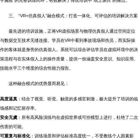
手施救”的完整训练闭环，有效解决了传统培训中“纸上谈兵”的痛点。
三、 “VR+仿真假人”融合模式：打造一体化、可评估的培训解决方案
最先进的培训设施，正将VR虚拟场景与物理仿真假人通过空间定位
与数据交互技术无缝连接。学员在VR中看到事故现场和伤员，而实际操
作的客体就是身旁的仿真假人。系统可以综合评估学员在虚拟环境中的决
策流程与在实体假人上的操作质量，提供一份涵盖安全意识、知识应用、
技能水平三个维度的综合性能力报告。
这种融合模式的优势显而易见：
高度逼真
：结合了视觉、听觉、触觉的多感官刺激，极大提升了培训的临
场感和记忆留存率。
安全无虞
：所有高风险演练均在虚拟世界或可控模型上进行，杜绝了二次
伤害的可能。
可重复与标准化
：训练场景和评估标准高度统一，不受教练个人因素影