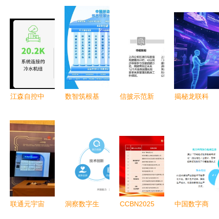
江森自控中
数智筑根基
信披示范新
揭秘龙联科
国区EOC团
普惠传书香
规 数字内
技 如何在
队成立 开
咪咕数媒深
容服务下的
数字文化产
启数字化转
度参与第五
临时公告格
业崛起的当
型新篇章
届全民阅读
式调整与市
下勇立潮
大会赋能行
鲶效应
头？
业共发展
联通元宇宙
洞察数字生
CCBN2025
中国数字商
携手潮创会
活新脉动
|
业核心产业