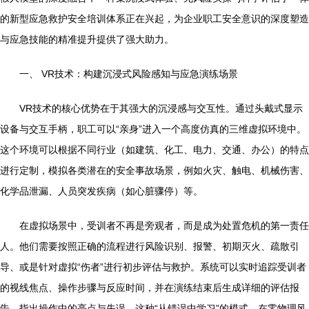
的新型应急救护安全培训体系正在兴起，为企业职工安全意识的深度塑造
与应急技能的精准提升提供了强大助力。
一、 VR技术：构建沉浸式风险感知与应急演练场景
VR技术的核心优势在于其强大的沉浸感与交互性。通过头戴式显示
设备与交互手柄，职工可以“亲身”进入一个高度仿真的三维虚拟环境中。
这个环境可以根据不同行业（如建筑、化工、电力、交通、办公）的特点
进行定制，模拟各类潜在的安全事故场景，例如火灾、触电、机械伤害、
化学品泄漏、人员突发疾病（如心脏骤停）等。
在虚拟场景中，受训者不再是旁观者，而是成为处置危机的第一责任
人。他们需要按照正确的流程进行风险识别、报警、初期灭火、疏散引
导、或是针对虚拟“伤者”进行初步评估与救护。系统可以实时追踪受训者
的视线焦点、操作步骤与反应时间，并在演练结束后生成详细的评估报
告，指出操作中的亮点与失误。这种“从错误中学习”的模式，在零物理风