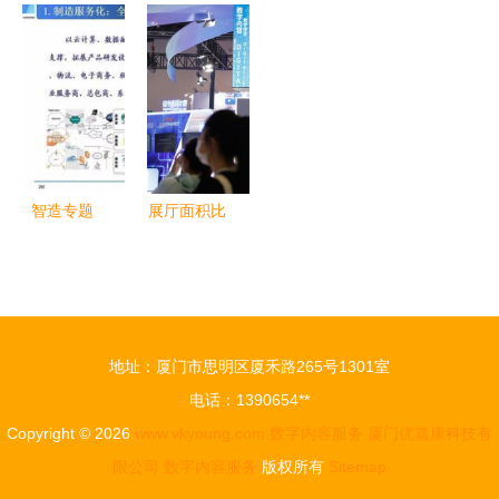
推出“潮人
华为2018
ChinaDRM
链初步形成
元宇宙”，
终端云服务
产业化推进
影谱科技位
助推潮汕数
白皮书揭
成果展落幕
列内容服务
字经济数字
示“十大发
数字版权管
第一梯队
内容服务
现”
理创新成果
引关注
智造专题
展厅面积比
从数字工厂
去年大近3
迈向智能工
倍，服贸会
厂，这些关
主宾省浙江
键要素不可
团带来这些
地址：厦门市思明区厦禾路265号1301室
忽视
高科技数字
电话：1390654**
内容服务
Copyright © 2026
www.vkyoung.com
数字内容服务
厦门优嘉康科技有
限公司
数字内容服务
版权所有
Sitemap