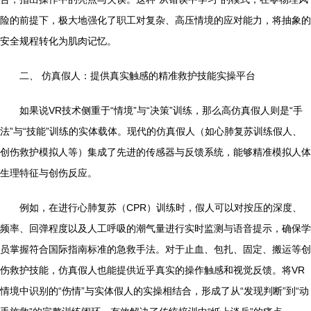
险的前提下，极大地强化了职工对复杂、高压情境的应对能力，将抽象的
安全规程转化为肌肉记忆。
二、 仿真假人：提供真实触感的精准救护技能实操平台
如果说VR技术侧重于“情境”与“决策”训练，那么高仿真假人则是“手
法”与“技能”训练的实体载体。现代的仿真假人（如心肺复苏训练假人、
创伤救护模拟人等）集成了先进的传感器与反馈系统，能够精准模拟人体
生理特征与创伤反应。
例如，在进行心肺复苏（CPR）训练时，假人可以对按压的深度、
频率、回弹程度以及人工呼吸的潮气量进行实时监测与语音提示，确保学
员掌握符合国际指南标准的急救手法。对于止血、包扎、固定、搬运等创
伤救护技能，仿真假人也能提供近乎真实的操作触感和视觉反馈。将VR
情境中识别的“伤情”与实体假人的实操相结合，形成了从“发现判断”到“动